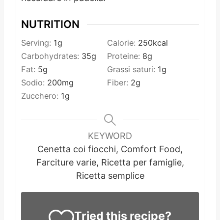
NUTRITION
Serving:
1
g
Calorie:
250
kcal
Carbohydrates:
35
g
Proteine:
8
g
Fat:
5
g
Grassi saturi:
1
g
Sodio:
200
mg
Fiber:
2
g
Zucchero:
1
g
KEYWORD
Cenetta coi fiocchi, Comfort Food,
Farciture varie, Ricetta per famiglie,
Ricetta semplice
Tried this recipe?