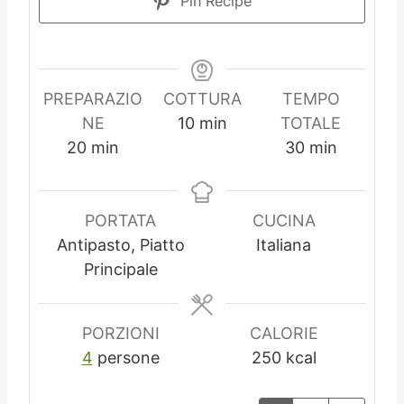
Pin Recipe
PREPARAZIO
COTTURA
TEMPO
m
NE
10
min
TOTALE
m
i
m
20
min
30
min
i
n
i
n
u
n
u
t
u
PORTATA
CUCINA
t
i
t
Antipasto, Piatto
Italiana
i
i
Principale
PORZIONI
CALORIE
4
persone
250
kcal