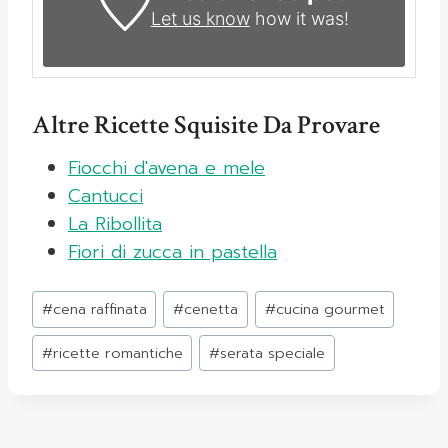
Let us know
how it was!
Altre Ricette Squisite Da Provare
Fiocchi d'avena e mele
Cantucci
La Ribollita
Fiori di zucca in pastella
Tag
#
cena raffinata
#
cenetta
#
cucina gourmet
articolo:
#
ricette romantiche
#
serata speciale