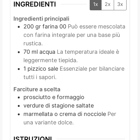
INGREDIENTI
1x
2x
3x
Ingredienti principali
200
gr
farina 00
Può essere mescolata
con farina integrale per una base più
rustica.
70
ml
acqua
La temperatura ideale è
leggermente tiepida.
1
pizzico
sale
Essenziale per bilanciare
tutti i sapori.
Farciture a scelta
prosciutto e formaggio
verdure di stagione saltate
marmellata o crema di nocciole
Per
una variante dolce.
ISTRUZIONI