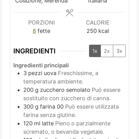
t
i
t
Colazione, Merenda
Italiana
i
i
PORZIONI
CALORIE
8
fette
250
kcal
INGREDIENTI
1x
2x
3x
Ingredienti principali
3
pezzi
uova
Freschissime, a
temperatura ambiente.
200
g
zucchero semolato
Può essere
sostituito con zucchero di canna.
300
g
farina 00
Può essere utilizzata
farina senza glutine.
120
ml
latte
Pieno o parzialmente
scremato, o bevanda vegetale.