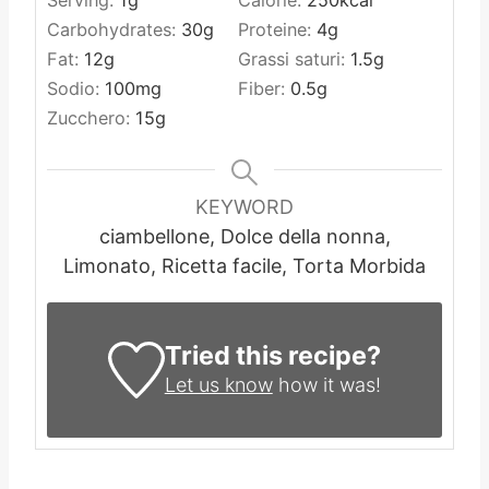
Serving:
1
g
Calorie:
250
kcal
Carbohydrates:
30
g
Proteine:
4
g
Fat:
12
g
Grassi saturi:
1.5
g
Sodio:
100
mg
Fiber:
0.5
g
Zucchero:
15
g
KEYWORD
ciambellone, Dolce della nonna,
Limonato, Ricetta facile, Torta Morbida
Tried this recipe?
Let us know
how it was!