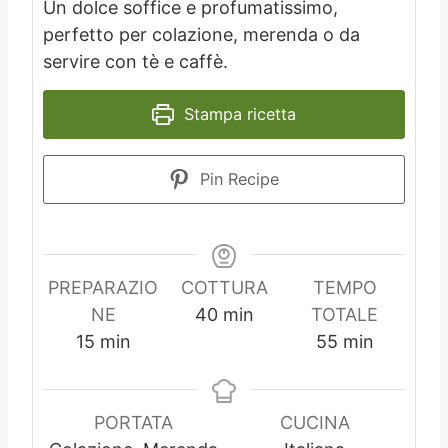
Un dolce soffice e profumatissimo,
perfetto per colazione, merenda o da
servire con tè e caffè.
Stampa ricetta
Pin Recipe
PREPARAZIO
COTTURA
TEMPO
m
NE
40
min
TOTALE
m
i
m
15
min
55
min
i
n
i
n
u
n
u
t
u
PORTATA
CUCINA