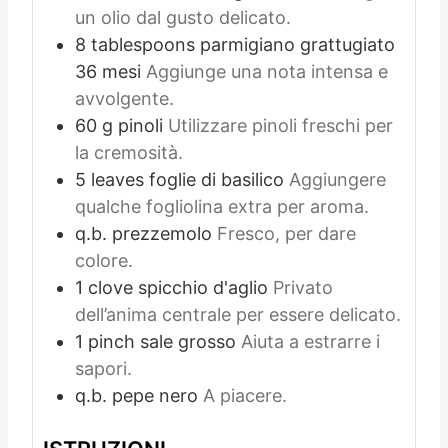
un olio dal gusto delicato.
8
tablespoons
parmigiano grattugiato
36 mesi
Aggiunge una nota intensa e
avvolgente.
60
g
pinoli
Utilizzare pinoli freschi per
la cremosità.
5
leaves
foglie di basilico
Aggiungere
qualche fogliolina extra per aroma.
q.b.
prezzemolo
Fresco, per dare
colore.
1
clove
spicchio d'aglio
Privato
dell’anima centrale per essere delicato.
1
pinch
sale grosso
Aiuta a estrarre i
sapori.
q.b.
pepe nero
A piacere.