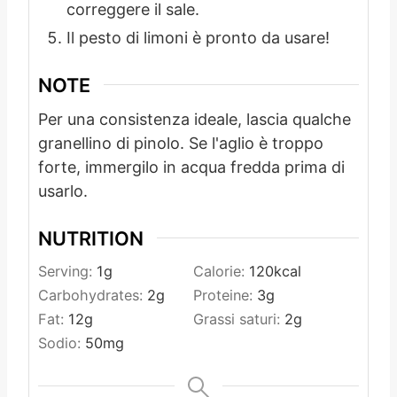
correggere il sale.
Il pesto di limoni è pronto da usare!
NOTE
Per una consistenza ideale, lascia qualche
granellino di pinolo. Se l'aglio è troppo
forte, immergilo in acqua fredda prima di
usarlo.
NUTRITION
Serving:
1
g
Calorie:
120
kcal
Carbohydrates:
2
g
Proteine:
3
g
Fat:
12
g
Grassi saturi:
2
g
Sodio:
50
mg