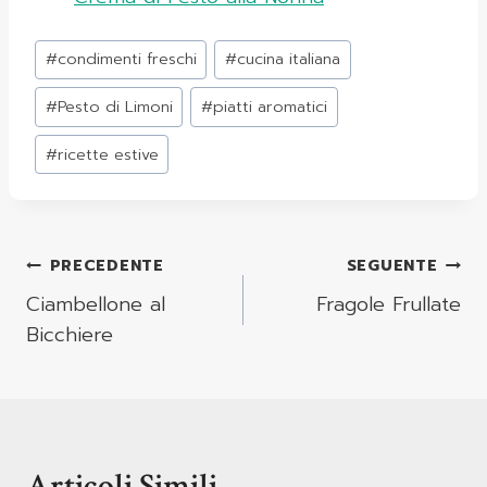
Tag
#
condimenti freschi
#
cucina italiana
articolo:
#
Pesto di Limoni
#
piatti aromatici
#
ricette estive
Navigazione
PRECEDENTE
SEGUENTE
Articoli
Ciambellone al
Fragole Frullate
Bicchiere
Articoli Simili