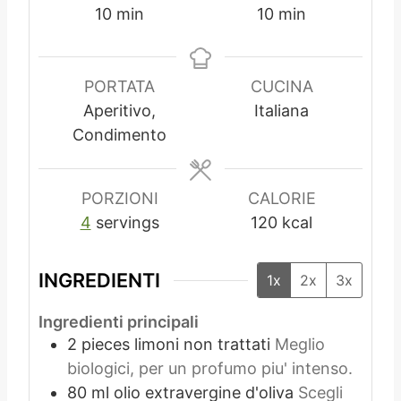
m
m
10
min
10
min
i
i
n
n
u
u
PORTATA
CUCINA
t
t
Aperitivo,
Italiana
i
i
Condimento
PORZIONI
CALORIE
4
servings
120
kcal
INGREDIENTI
1x
2x
3x
Ingredienti principali
2
pieces
limoni non trattati
Meglio
biologici, per un profumo piu' intenso.
80
ml
olio extravergine d'oliva
Scegli