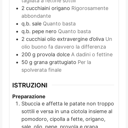
tagliata a fettine sottili
2
cucchiaini
origano
Rigorosamente
abbondante
q.b.
sale
Quanto basta
q.b.
pepe nero
Quanto basta
2
cucchiai
olio extravergine d’oliva
Un
olio buono fa davvero la differenza
200
g
provola dolce
A dadini o fettine
50
g
grana grattugiato
Per la
spolverata finale
ISTRUZIONI
Preparazione
Sbuccia e affetta le patate non troppo
sottili e versa in una ciotola insieme al
pomodoro, cipolla a fette, origano,
sale, olio, pepe, provola e grana.