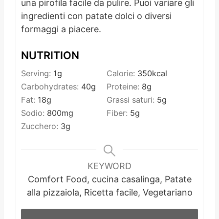
una pirofila facile da pulire. Puoi variare gli
ingredienti con patate dolci o diversi
formaggi a piacere.
NUTRITION
Serving:
1
g
Calorie:
350
kcal
Carbohydrates:
40
g
Proteine:
8
g
Fat:
18
g
Grassi saturi:
5
g
Sodio:
800
mg
Fiber:
5
g
Zucchero:
3
g
KEYWORD
Comfort Food, cucina casalinga, Patate
alla pizzaiola, Ricetta facile, Vegetariano