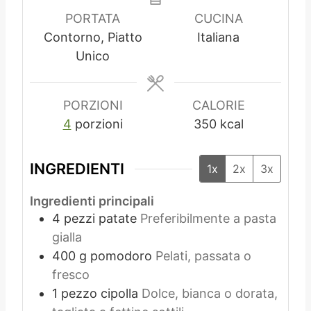
u
t
u
PORTATA
CUCINA
t
i
t
Contorno, Piatto
Italiana
i
i
Unico
PORZIONI
CALORIE
4
porzioni
350
kcal
INGREDIENTI
1x
2x
3x
Ingredienti principali
4
pezzi
patate
Preferibilmente a pasta
gialla
400
g
pomodoro
Pelati, passata o
fresco
1
pezzo
cipolla
Dolce, bianca o dorata,