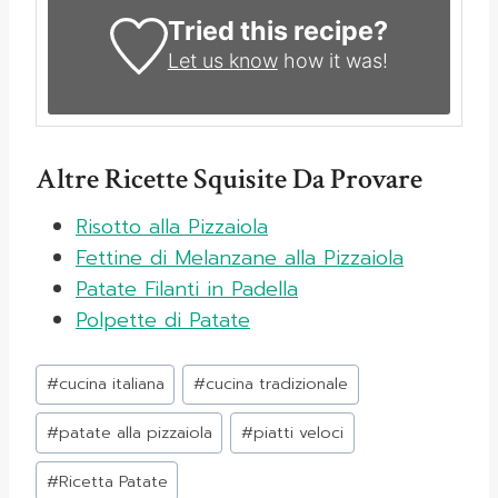
Tried this recipe?
Let us know
how it was!
Altre Ricette Squisite Da Provare
Risotto alla Pizzaiola
Fettine di Melanzane alla Pizzaiola
Patate Filanti in Padella
Polpette di Patate
Tag
#
cucina italiana
#
cucina tradizionale
articolo:
#
patate alla pizzaiola
#
piatti veloci
#
Ricetta Patate