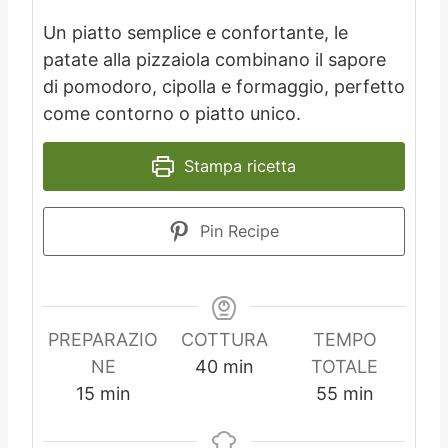
Un piatto semplice e confortante, le
patate alla pizzaiola combinano il sapore
di pomodoro, cipolla e formaggio, perfetto
come contorno o piatto unico.
Stampa ricetta
Pin Recipe
PREPARAZIO
COTTURA
TEMPO
m
NE
40
min
TOTALE
m
i
m
15
min
55
min
i
n
i
n
u
n