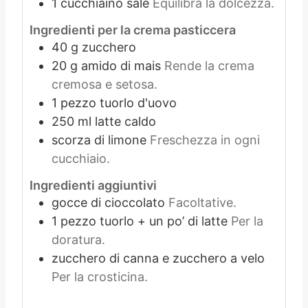
1
cucchiaino
sale
Equilibra la dolcezza.
Ingredienti per la crema pasticcera
40
g
zucchero
20
g
amido di mais
Rende la crema
cremosa e setosa.
1
pezzo
tuorlo d'uovo
250
ml
latte caldo
scorza di limone
Freschezza in ogni
cucchiaio.
Ingredienti aggiuntivi
gocce di cioccolato
Facoltative.
1
pezzo
tuorlo + un po’ di latte
Per la
doratura.
zucchero di canna e zucchero a velo
Per la crosticina.