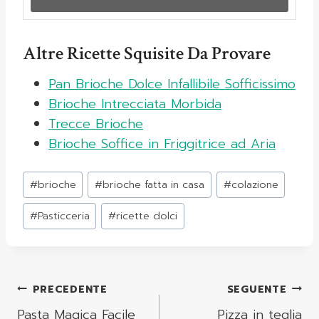
Altre Ricette Squisite Da Provare
Pan Brioche Dolce Infallibile Sofficissimo
Brioche Intrecciata Morbida
Trecce Brioche
Brioche Soffice in Friggitrice ad Aria
Tag
#
brioche
#
brioche fatta in casa
#
colazione
articolo:
#
Pasticceria
#
ricette dolci
Navigazione
PRECEDENTE
SEGUENTE
Articoli
Pasta Magica Facile
Pizza in teglia