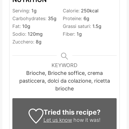
Serving:
1
g
Calorie:
250
kcal
Carbohydrates:
35
g
Proteine:
6
g
Fat:
10
g
Grassi saturi:
1.5
g
Sodio:
120
mg
Fiber:
1
g
Zucchero:
8
g
KEYWORD
Brioche, Brioche soffice, crema
pasticcera, dolci da colazione, ricetta
brioche
Tried this recipe?
Let us know
how it was!