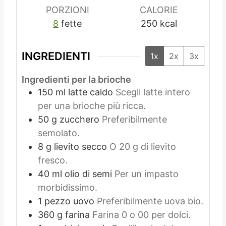
PORZIONI
CALORIE
8
fette
250
kcal
INGREDIENTI
1x
2x
3x
Ingredienti per la brioche
150
ml
latte caldo
Scegli latte intero
per una brioche più ricca.
50
g
zucchero
Preferibilmente
semolato.
8
g
lievito secco
O 20 g di lievito
fresco.
40
ml
olio di semi
Per un impasto
morbidissimo.
1
pezzo
uovo
Preferibilmente uova bio.
360
g
farina
Farina 0 o 00 per dolci.