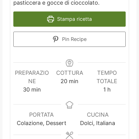
pasticcera e gocce di cioccolato.
Stampa ricetta
Pin Recipe
PREPARAZIO
COTTURA
TEMPO
m
NE
20
min
TOTALE
m
i
o
30
min
1
h
i
n
r
n
u
a
u
t
PORTATA
CUCINA
t
i
Colazione, Dessert
Dolci, Italiana
i